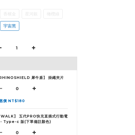
香檳金
星河銀
橄欖綠
宇宙黑
RHINOSHIELD 犀牛盾】 掛繩夾片
惠價 NT$180
iWALK】 五代PRO快充直插式行動電
 - Type-c 版(下單備註顏色)