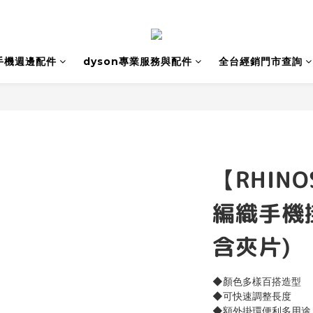
手機週邊配件
dyson專業服務與配件
全台經銷門市查詢
【RHINO
編織手機掛
含夾片)
◆顏色多樣百搭造型
◆可快速調整長度
◆額外掛環便利多用途