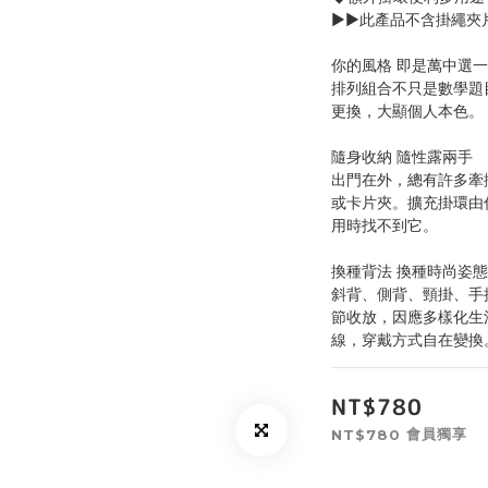
▶▶此產品不含掛繩夾
你的風格 即是萬中選一
排列組合不只是數學題
更換，大顯個人本色。
隨身收納 隨性露兩手
出門在外，總有許多牽掛，
或卡片夾。擴充掛環由
用時找不到它。
換種背法 換種時尚姿態
斜背、側背、頸掛、手
節收放，因應多樣化生
線，穿戴方式自在變換
NT$780
會員獨享
NT$780