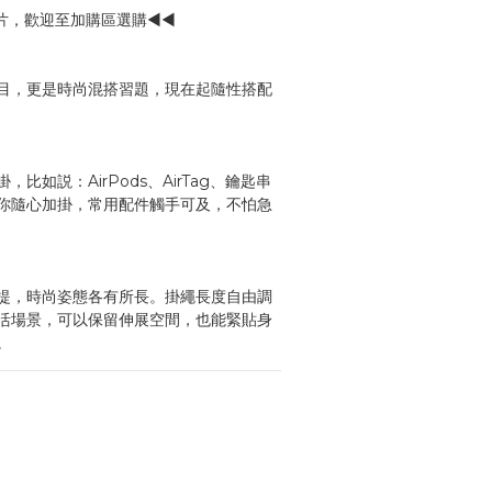
片，歡迎至加購區選購◀◀
目，更是時尚混搭習題，現在起隨性搭配
比如説：AirPods、AirTag、鑰匙串
你隨心加掛，常用配件觸手可及，不怕急
提，時尚姿態各有所長。掛繩長度自由調
活場景，可以保留伸展空間，也能緊貼身
。