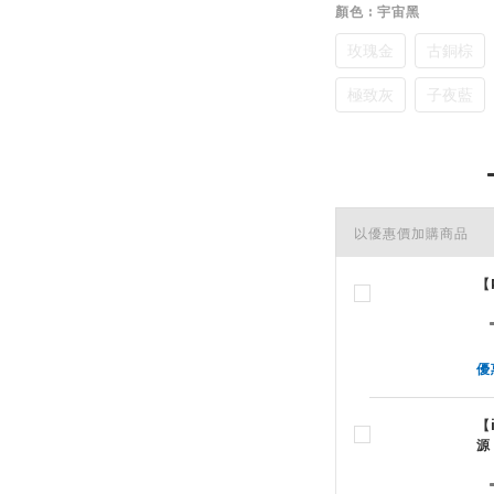
顏色
: 宇宙黑
玫瑰金
古銅棕
極致灰
子夜藍
以優惠價加購商品
【
優
【
源